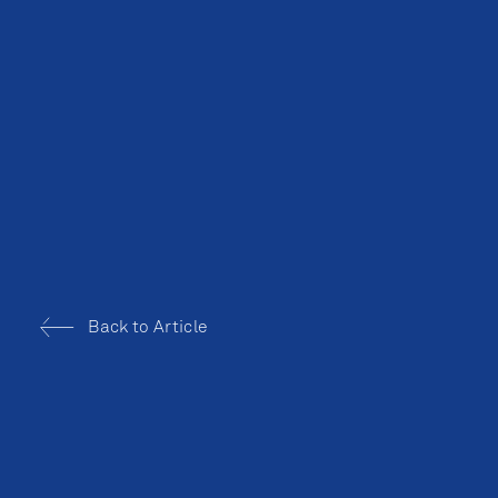
Back to Article
BALLROOM